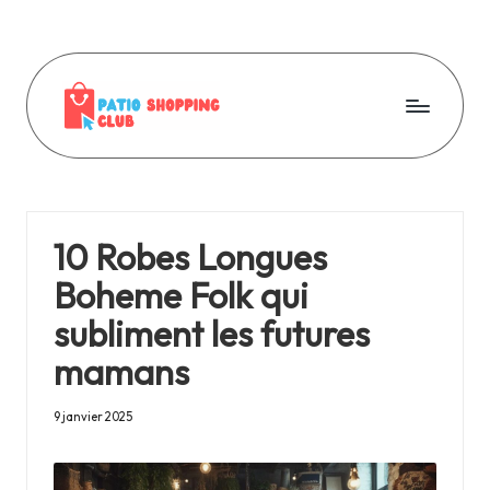
Skip
to
content
P
a
ti
10 Robes Longues
o
Boheme Folk qui
s
subliment les futures
h
mamans
o
p
9 janvier 2025
p