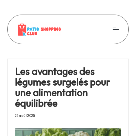
Skip
to
content
P
a
ti
Les avantages des
o
légumes surgelés pour
s
une alimentation
h
équilibrée
o
p
22 août 2025
p