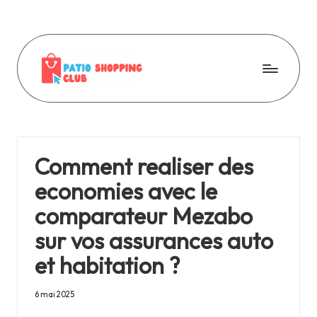
Skip
to
content
P
a
ti
Comment realiser des
o
economies avec le
s
comparateur Mezabo
h
sur vos assurances auto
o
et habitation ?
p
p
6 mai 2025